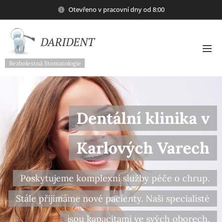
Otevřeno v pracovní dny od 8:00
DARIDENT
Bezbolestná Stomatologie
Dentální klinika v
Karlových Varech
Poskytujeme komplexní služby péče o chrup.
Stále přijímáme nové pacienty. Naši specialisté
jsou kapacitami ve svých oborech.