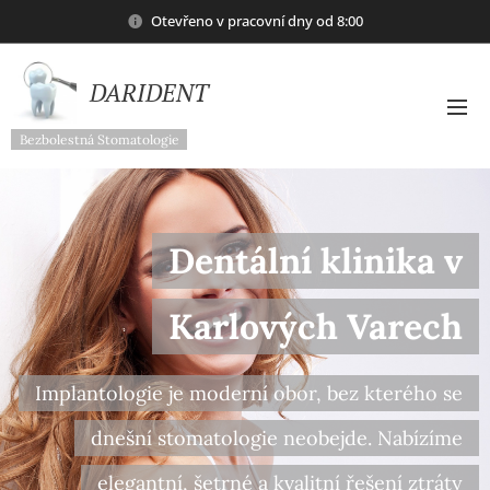
Otevřeno v pracovní dny od 8:00
DARIDENT
Bezbolestná Stomatologie
Dentální klinika v
Karlových Varech
Implantologie je moderní obor, bez kterého se
dnešní stomatologie neobejde. Nabízíme
elegantní, šetrné a kvalitní řešení ztráty